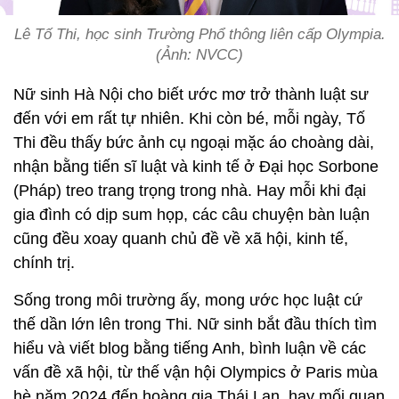
Lê Tố Thi, học sinh Trường Phổ thông liên cấp Olympia.
(Ảnh: NVCC)
Nữ sinh Hà Nội cho biết ước mơ trở thành luật sư
đến với em rất tự nhiên. Khi còn bé, mỗi ngày, Tố
Thi đều thấy bức ảnh cụ ngoại mặc áo choàng dài,
nhận bằng tiến sĩ luật và kinh tế ở Đại học Sorbone
(Pháp) treo trang trọng trong nhà. Hay mỗi khi đại
gia đình có dịp sum họp, các câu chuyện bàn luận
cũng đều xoay quanh chủ đề về xã hội, kinh tế,
chính trị.
Sống trong môi trường ấy, mong ước học luật cứ
thế dần lớn lên trong Thi. Nữ sinh bắt đầu thích tìm
hiểu và viết blog bằng tiếng Anh, bình luận về các
vấn đề xã hội, từ thế vận hội Olympics ở Paris mùa
hè năm 2024 đến hoàng gia Thái Lan, hay mối quan