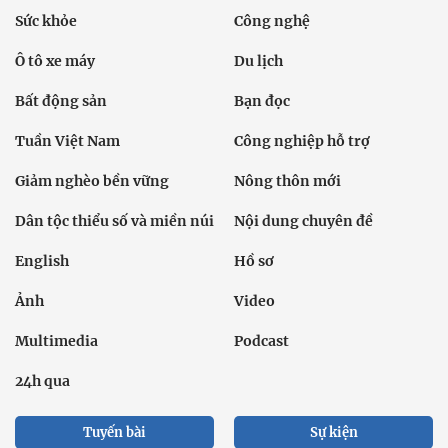
Sức khỏe
Công nghệ
Ô tô xe máy
Du lịch
Bất động sản
Bạn đọc
Tuần Việt Nam
Công nghiệp hỗ trợ
Giảm nghèo bền vững
Nông thôn mới
Dân tộc thiểu số và miền núi
Nội dung chuyên đề
English
Hồ sơ
Ảnh
Video
Multimedia
Podcast
24h qua
Tuyến bài
Sự kiện