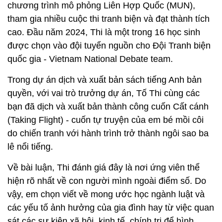
chương trình mô phỏng Liên Hợp Quốc (MUN),
tham gia nhiều cuộc thi tranh biện và đạt thành tích
cao. Đầu năm 2024, Thi là một trong 16 học sinh
được chọn vào đội tuyển nguồn cho Đội Tranh biện
quốc gia - Vietnam National Debate team.
Trong dự án dịch và xuất bản sách tiếng Anh bản
quyền, với vai trò trưởng dự án, Tố Thi cùng các
bạn đã dịch và xuất bản thành công cuốn Cất cánh
(Taking Flight) - cuốn tự truyện của em bé mồi côi
do chiến tranh với hành trình trở thành ngôi sao ba
lê nổi tiếng.
Về bài luận, Thi đánh giá đây là nơi ứng viên thể
hiện rõ nhất về con người mình ngoài điểm số. Do
vậy, em chọn viết về mong ước học ngành luật và
các yếu tố ảnh hưởng của gia đình hay từ việc quan
sát các sự kiện xã hội, kinh tế, chính trị để hình