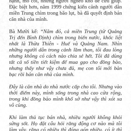
hạnh, mồ côi, những người nghèo khó để cứu giúp.
Đặc biệt hơn, năm 1999 chứng kiến cảnh người dân
miền Trung chìm trong bão lụt, bà đã quyết định bán
căn nhà của mình.
Bà Mười kể:
“Năm đó, cả miền Trung (từ Quảng
Trị đến Bình Định) chìm trong biển nước, khốc liệt
nhất là Thừa Thiên - Huế và Quảng Nam. Nhìn
những người dân trong cảnh lầm than, tôi đau lòng
nhưng không có cách nào chia sẻ hết. Tôi đã dùng
tất cả số tiền tiết kiệm để mua gạo cho đồng bào,
nhưng thấy như vậy chưa đủ, mẹ con tôi mới bàn
bạc rồi bán căn nhà của mình.
Đây là căn nhà do nhà nước cấp cho tôi. Nhưng vào
thời điểm này, mình sống trong nhà cao cửa rộng,
trong khi đồng bào mình khổ sở như vậy thì xót xa
vô cùng.
Khi làm thủ tục bán nhà, nhiều người không khỏi
sửng sốt. Họ đặt câu hỏi rằng động cơ nào mà tôi
làm vậy, rằng có nhiều thì đóng góp nhiều, có ít thì