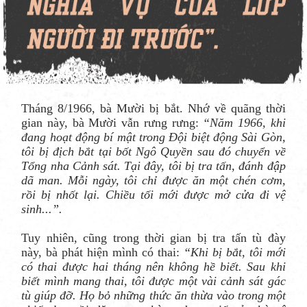
Tháng 8/1966, bà Mười bị bắt. Nhớ về quãng thời
gian này, bà Mười vẫn rưng rưng:
“Năm 1966, khi
đang hoạt động bí mật trong Đội biệt động Sài Gòn,
tôi bị địch bắt tại bốt Ngô Quyền sau đó chuyển về
Tổng nha Cảnh sát. Tại đây, tôi bị tra tấn, đánh đập
dã man. Mỗi ngày, tôi chỉ được ăn một chén cơm,
rồi bị nhốt lại. Chiều tối mới được mở cửa đi vệ
sinh...”.
Tuy nhiên, cũng trong thời gian bị tra tấn tù đày
này, bà phát hiện mình có thai:
“Khi bị bắt, tôi mới
có thai được hai tháng nên không hề biết. Sau khi
biết mình mang thai, tôi được một vài cảnh sát gác
tù giúp đỡ. Họ bỏ những thức ăn thừa vào trong một