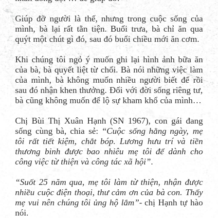
Giúp đỡ người là thế, nhưng trong cuộc sống của
mình, bà lại rất tằn tiện. Buổi trưa, bà chỉ ăn qua
quýt một chút gì đó, sau đó buổi chiều mới ăn cơm.
Khi chúng tôi ngỏ ý muốn ghi lại hình ảnh bữa ăn
của bà, bà quyết liệt từ chối. Bà nói những việc làm
của mình, bà không muốn nhiều người biết để rồi
sau đó nhận khen thưởng. Đối với đời sống riêng tư,
bà cũng không muốn để lộ sự kham khổ của mình…
Chị Bùi Thị Xuân Hạnh (SN 1967), con gái đang
sống cùng bà, chia sẻ:
“Cuộc sống hằng ngày, mẹ
tôi rất tiết kiệm, chắt bóp. Lương hưu trí và tiền
thương binh được bao nhiêu mẹ tôi để dành cho
công việc từ thiện và công tác xã hội”
.
“Suốt 25 năm qua, mẹ tôi làm từ thiện, nhận được
nhiều cuộc điện thoại, thư cảm ơn của bà con. Thấy
mẹ vui nên chúng tôi ủng hộ lắm”
- chị Hạnh tự hào
nói.