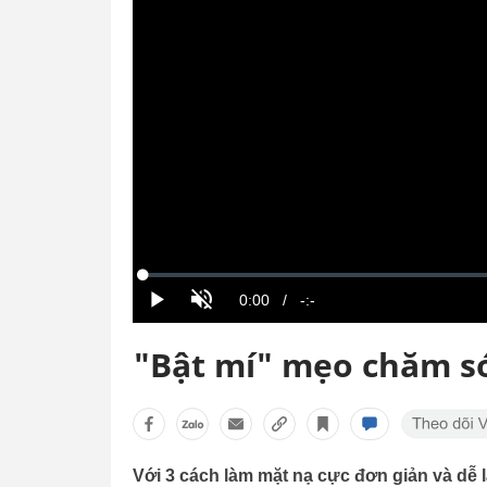
"Bật mí" mẹo chăm só
Với 3 cách làm mặt nạ cực đơn giản và dễ 