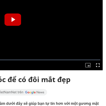
c để có đôi mắt đẹp
làm dưới đây sẽ giúp bạn tự tin hơn với một gương mặt