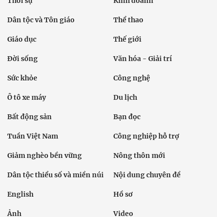
Thời sự
Kinh doanh
Dân tộc và Tôn giáo
Thể thao
Giáo dục
Thế giới
Đời sống
Văn hóa - Giải trí
Sức khỏe
Công nghệ
Ô tô xe máy
Du lịch
Bất động sản
Bạn đọc
Tuần Việt Nam
Công nghiệp hỗ trợ
Giảm nghèo bền vững
Nông thôn mới
Dân tộc thiểu số và miền núi
Nội dung chuyên đề
English
Hồ sơ
Ảnh
Video