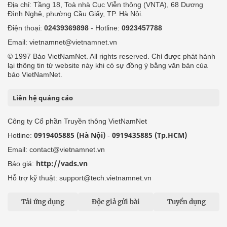
Địa chỉ: Tầng 18, Toà nhà Cục Viễn thông (VNTA), 68 Dương
Đình Nghệ, phường Cầu Giấy, TP. Hà Nội.
Điện thoại:
02439369898
- Hotline:
0923457788
Email: vietnamnet@vietnamnet.vn
© 1997 Báo VietNamNet. All rights reserved. Chỉ được phát hành
lại thông tin từ website này khi có sự đồng ý bằng văn bản của
báo VietNamNet.
Liên hệ quảng cáo
Công ty Cổ phần Truyền thông VietNamNet
0919405885 (Hà Nội)
0919435885 (Tp.HCM)
Hotline:
-
Email: contact@vietnamnet.vn
http://vads.vn
Báo giá:
Hỗ trợ kỹ thuật: support@tech.vietnamnet.vn
Tải ứng dụng
Độc giả gửi bài
Tuyển dụng