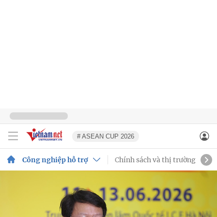
# ASEAN CUP 2026
Công nghiệp hỗ trợ
Chính sách và thị trường
Chu