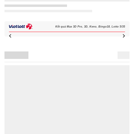
Kết quả Max 3D Pro, 3D, Keno, Bingo18, Lotto 5/35