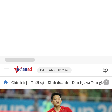
# ASEAN CUP 2026
Chính trị
Thời sự
Kinh doanh
Dân tộc và Tôn giáo