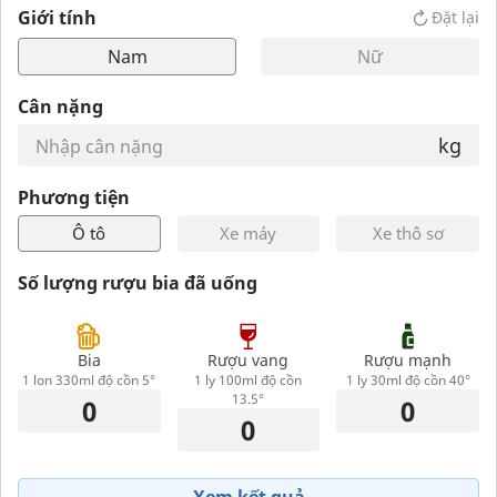
Giới tính
Đặt lại
Nam
Nữ
Cân nặng
kg
Phương tiện
Ô tô
Xe máy
Xe thô sơ
Số lượng rượu bia đã uống
Bia
Rượu vang
Rượu mạnh
1 lon 330ml độ cồn 5°
1 ly 100ml độ cồn
1 ly 30ml độ cồn 40°
13.5°
Xem kết quả