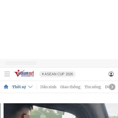
# ASEAN CUP 2026
Thời sự
Dân sinh
Giao thông
Tin nóng
Đô thị