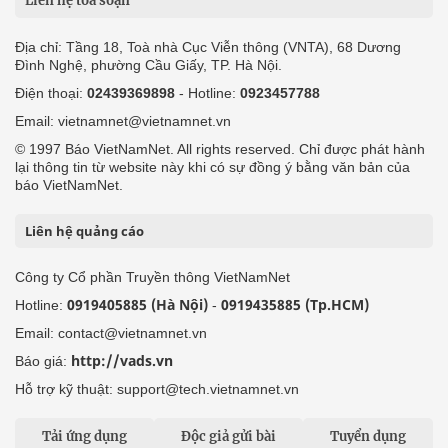
Liên hệ tòa soạn
Địa chỉ: Tầng 18, Toà nhà Cục Viễn thông (VNTA), 68 Dương
Đình Nghệ, phường Cầu Giấy, TP. Hà Nội.
Điện thoại:
02439369898
- Hotline:
0923457788
Email: vietnamnet@vietnamnet.vn
© 1997 Báo VietNamNet. All rights reserved. Chỉ được phát hành
lại thông tin từ website này khi có sự đồng ý bằng văn bản của
báo VietNamNet.
Liên hệ quảng cáo
Công ty Cổ phần Truyền thông VietNamNet
0919405885 (Hà Nội)
0919435885 (Tp.HCM)
Hotline:
-
Email: contact@vietnamnet.vn
http://vads.vn
Báo giá:
Hỗ trợ kỹ thuật: support@tech.vietnamnet.vn
Tải ứng dụng
Độc giả gửi bài
Tuyển dụng