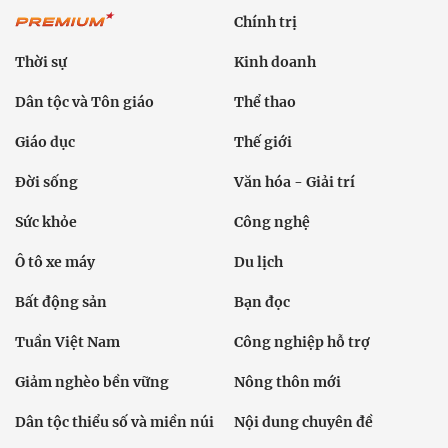
Chính trị
Thời sự
Kinh doanh
Dân tộc và Tôn giáo
Thể thao
Giáo dục
Thế giới
Đời sống
Văn hóa - Giải trí
Sức khỏe
Công nghệ
Ô tô xe máy
Du lịch
Bất động sản
Bạn đọc
Tuần Việt Nam
Công nghiệp hỗ trợ
Giảm nghèo bền vững
Nông thôn mới
Dân tộc thiểu số và miền núi
Nội dung chuyên đề