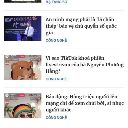
HẠ TẦNG SỐ
An ninh mạng phải là 'lá chắn
thép' bảo vệ chủ quyền số quốc
gia
CÔNG NGHỆ
Vì sao TikTok khoá phiên
livestream của bà Nguyễn Phương
Hằng?
CÔNG NGHỆ
Báo động: Hàng triệu người lên
mạng chỉ để xem chửi bới, sỉ nhục
người khác
CÔNG NGHỆ