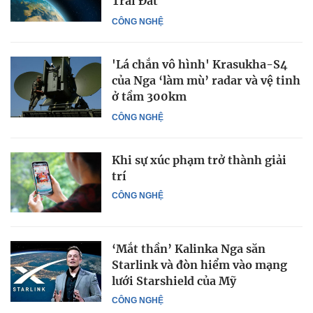
Trái Đất
CÔNG NGHỆ
'Lá chắn vô hình' Krasukha-S4
của Nga ‘làm mù’ radar và vệ tinh
ở tầm 300km
CÔNG NGHỆ
Khi sự xúc phạm trở thành giải
trí
CÔNG NGHỆ
‘Mắt thần’ Kalinka Nga săn
Starlink và đòn hiểm vào mạng
lưới Starshield của Mỹ
CÔNG NGHỆ