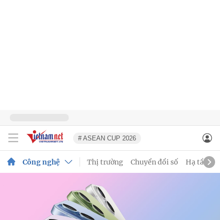
# ASEAN CUP 2026
Công nghệ
Thị trường
Chuyển đổi số
Hạ tầng s