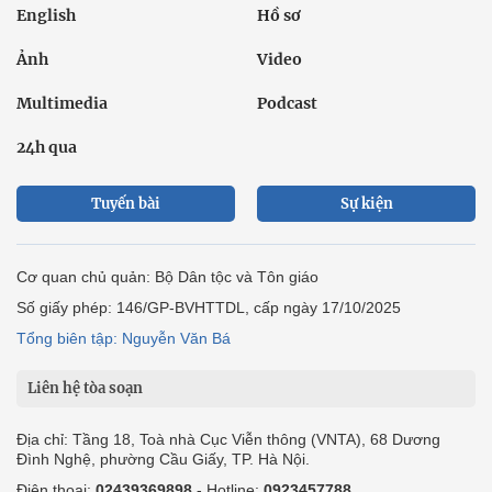
English
Hồ sơ
Ảnh
Video
Multimedia
Podcast
24h qua
Tuyến bài
Sự kiện
Cơ quan chủ quản: Bộ Dân tộc và Tôn giáo
Số giấy phép: 146/GP-BVHTTDL, cấp ngày 17/10/2025
Tổng biên tập: Nguyễn Văn Bá
Liên hệ tòa soạn
Địa chỉ: Tầng 18, Toà nhà Cục Viễn thông (VNTA), 68 Dương
Đình Nghệ, phường Cầu Giấy, TP. Hà Nội.
Điện thoại:
02439369898
- Hotline:
0923457788