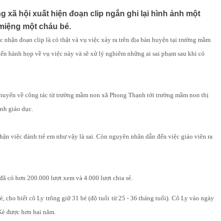
xã hội xuất hiện đoạn clip ngắn ghi lại hình ảnh một
miệng một cháu bé.
ận đoạn clip là có thật và vụ việc xảy ra trên địa bàn huyện tại trường mầm
ến hành họp về vụ việc này và sẽ xử lý nghiêm những ai sai phạm sau khi có
chuyển về công tác từ trường mầm non xã Phong Thạnh tới trường mầm non thị
nh giáo dục.
nhận việc đánh trẻ em như vậy là sai. Còn nguyên nhân dẫn đến việc giáo viên ra
đã có hơn 200.000 lượt xem và 4.000 lượt chia sẻ.
cho biết cô Ly trông giữ 31 bé (độ tuổi từ 25 - 36 tháng tuổi). Cô Ly vào ngày
Kè được hơn hai năm.