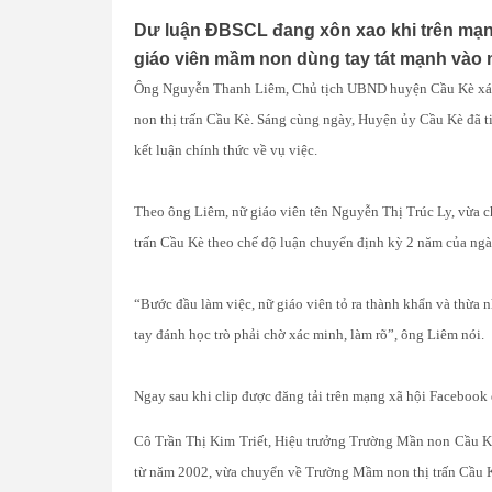
Dư luận ĐBSCL đang xôn xao khi trên mạng 
giáo viên mầm non dùng tay tát mạnh vào 
Ông Nguyễn Thanh Liêm, Chủ tịch UBND huyện Cầu Kè xác nh
non thị trấn Cầu Kè. Sáng cùng ngày, Huyện ủy Cầu Kè đã ti
kết luận chính thức về vụ việc.
Theo ông Liêm, nữ giáo viên tên Nguyễn Thị Trúc Ly, vừa 
trấn Cầu Kè theo chế độ luận chuyển định kỳ 2 năm của ngà
“Bước đầu làm việc, nữ giáo viên tỏ ra thành khẩn và thừa 
tay đánh học trò phải chờ xác minh, làm rõ”, ông Liêm nói.
Ngay sau khi clip được đăng tải trên mạng xã hội Facebook 
Cô Trần Thị Kim Triết, Hiệu trưởng Trường Mần non Cầu Kè, 
từ năm 2002, vừa chuyển về Trường Mầm non thị trấn Cầu 