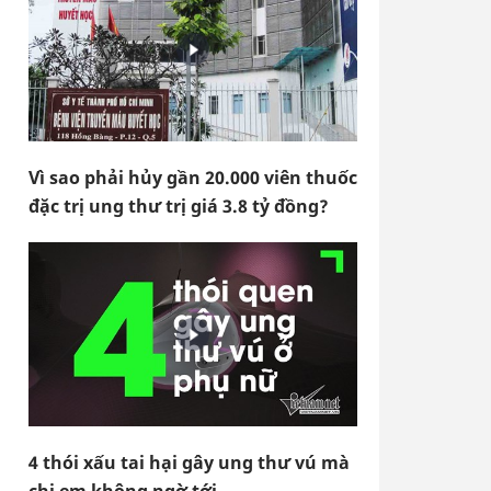
Vì sao phải hủy gần 20.000 viên thuốc
đặc trị ung thư trị giá 3.8 tỷ đồng?
4 thói xấu tai hại gây ung thư vú mà