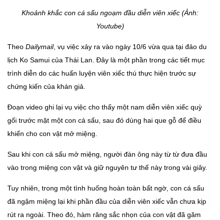
Khoảnh khắc con cá sấu ngoạm đầu diễn viên xiếc (Ảnh:
Youtube)
Theo
Dailymail
, vụ việc xảy ra vào ngày 10/6 vừa qua tại đảo du
lịch Ko Samui của Thái Lan. Đây là một phần trong các tiết mục
trình diễn do các huấn luyện viên xiếc thú thực hiện trước sự
chứng kiến của khán giả.
Đoạn video ghi lại vụ việc cho thấy một nam diễn viên xiếc quỳ
gối trước mặt một con cá sấu, sau đó dùng hai que gỗ để điều
khiển cho con vật mở miệng.
Sau khi con cá sấu mở miệng, người đàn ông này từ từ đưa đầu
vào trong miệng con vật và giữ nguyên tư thế này trong vài giây.
Tuy nhiên, trong một tình huống hoàn toàn bất ngờ, con cá sấu
đã ngậm miệng lại khi phần đầu của diễn viên xiếc vẫn chưa kịp
rút ra ngoài. Theo đó, hàm răng sắc nhọn của con vật đã găm