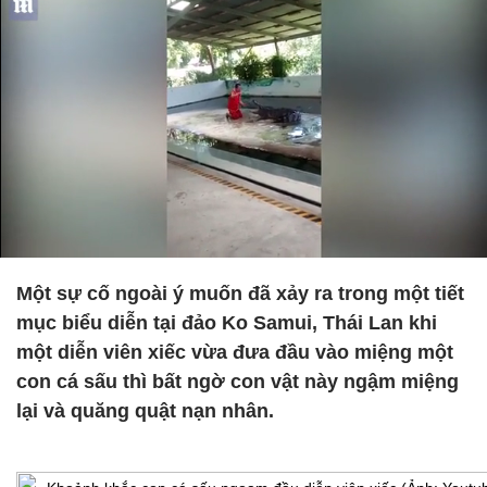
Một sự cố ngoài ý muốn đã xảy ra trong một tiết
mục biểu diễn tại đảo Ko Samui, Thái Lan khi
một diễn viên xiếc vừa đưa đầu vào miệng một
con cá sấu thì bất ngờ con vật này ngậm miệng
lại và quăng quật nạn nhân.