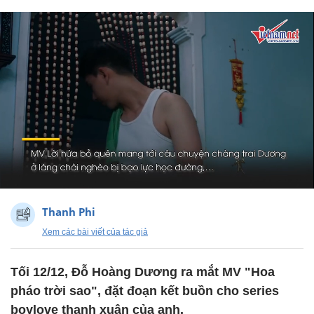
Thanh Phi
Xem các bài viết của tác giả
Tối 12/12, Đỗ Hoàng Dương ra mắt MV "Hoa
pháo trời sao", đặt đoạn kết buồn cho series
boylove thanh xuân của anh.