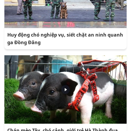
Huy động chó nghiệp vụ, siết chặt an ninh quanh
ga Đồng Đăng
Chán mèo Tây, chó cảnh, giới trẻ Hà Thành đua