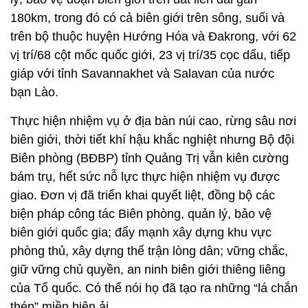
180km, trong đó có cả biên giới trên sông, suối và
trên bộ thuộc huyện Hướng Hóa và Đakrong, với 62
vị trí/68 cột mốc quốc giới, 23 vị trí/35 cọc dấu, tiếp
giáp với tỉnh Savannakhet và Salavan của nước
bạn Lào.
Thực hiện nhiệm vụ ở địa bàn núi cao, rừng sâu nơi
biên giới, thời tiết khí hậu khắc nghiệt nhưng Bộ đội
Biên phòng (BĐBP) tỉnh Quảng Trị vẫn kiên cường
bám trụ, hết sức nỗ lực thực hiện nhiệm vụ được
giao. Đơn vị đã triển khai quyết liệt, đồng bộ các
biện pháp công tác Biên phòng, quản lý, bảo vệ
biên giới quốc gia; đẩy mạnh xây dựng khu vực
phòng thủ, xây dựng thế trận lòng dân; vững chắc,
giữ vững chủ quyền, an ninh biên giới thiêng liêng
của Tổ quốc. Có thể nói họ đã tạo ra những “lá chắn
thép” miền biên ải.