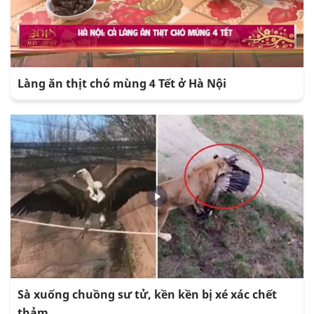
Làng ăn thịt chó mùng 4 Tết ở Hà Nội
Sà xuống chuồng sư tử, kền kền bị xé xác chết
thảm