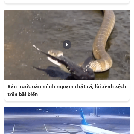
Rắn nước oằn mình ngoạm chặt cá, lôi xềnh xệch
trên bãi biển