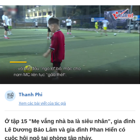
Thanh Phi
Xem các bài viết của tác giả
Ở tập 15 "Mẹ vắng nhà ba là siêu nhân", gia đình
Lê Dương Bảo Lâm và gia đình Phan Hiển có
cuộc hội ngộ tại phòng tập nhảy.