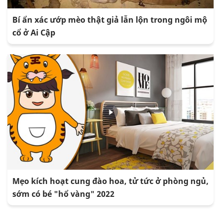
Bí ẩn xác ướp mèo thật giả lẫn lộn trong ngôi mộ
cổ ở Ai Cập
Mẹo kích hoạt cung đào hoa, tử tức ở phòng ngủ,
sớm có bé "hổ vàng" 2022