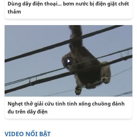
Dùng dây điện thoại… bơm nước bị điện giật chết
thảm
Nghẹt thở giải cứu tinh tinh xổng chuồng đánh
đu trên dây điện
VIDEO NỔI BẬT