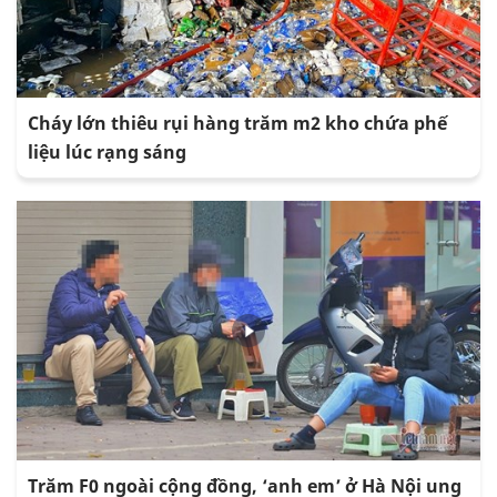
Cháy lớn thiêu rụi hàng trăm m2 kho chứa phế
liệu lúc rạng sáng
Trăm F0 ngoài cộng đồng, ‘anh em’ ở Hà Nội ung