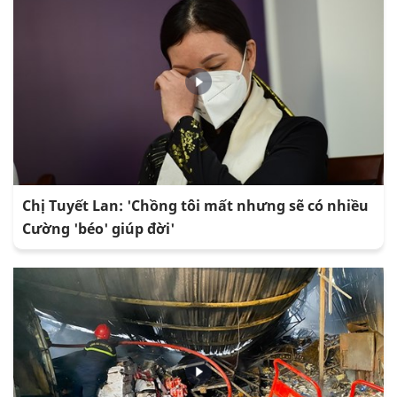
Chị Tuyết Lan: 'Chồng tôi mất nhưng sẽ có nhiều
Cường 'béo' giúp đời'