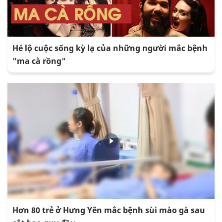
Hé lộ cuộc sống kỳ lạ của những người mắc bệnh
"ma cà rồng"
Hơn 80 trẻ ở Hưng Yên mắc bệnh sùi mào gà sau