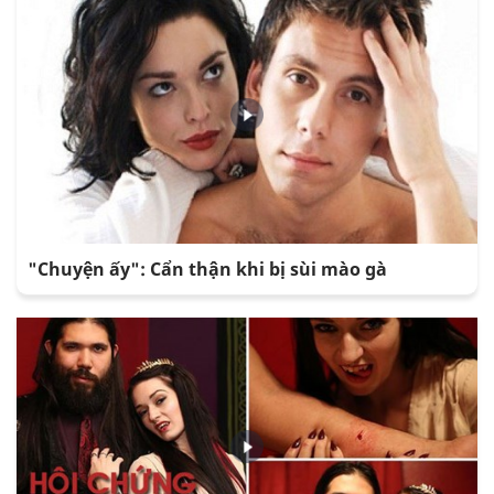
"Chuyện ấy": Cẩn thận khi bị sùi mào gà