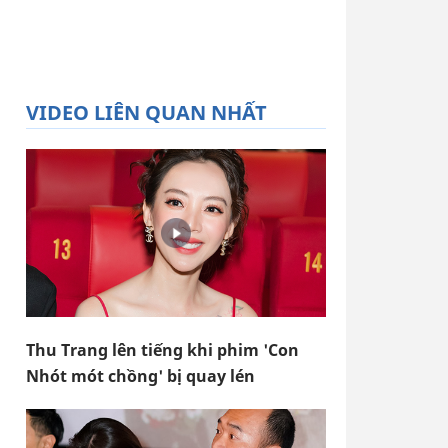
VIDEO LIÊN QUAN NHẤT
Thu Trang lên tiếng khi phim 'Con
Nhót mót chồng' bị quay lén