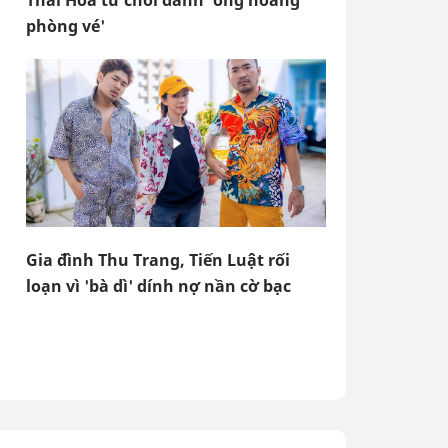
Thái Hòa từ chối danh 'ông hoàng
phòng vé'
Gia đình Thu Trang, Tiến Luật rối
loạn vì 'bà dì' dính nợ nần cờ bạc