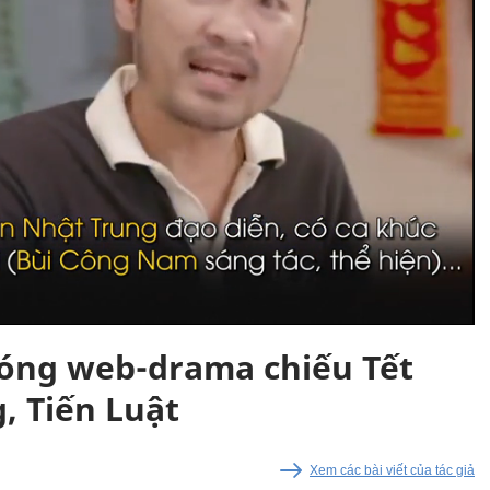
đóng web-drama chiếu Tết
, Tiến Luật
Xem các bài viết của tác giả