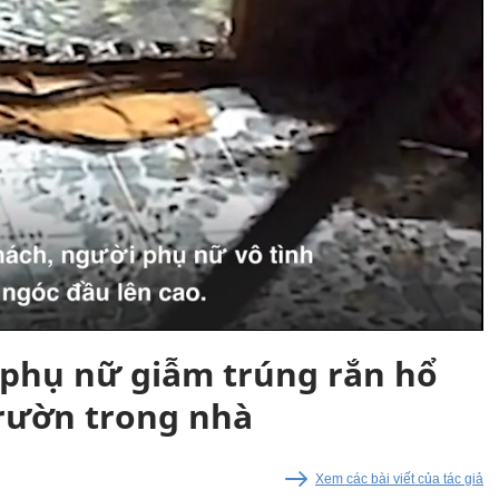
 phụ nữ giẫm trúng rắn hổ
rườn trong nhà
Xem các bài viết của tác giả