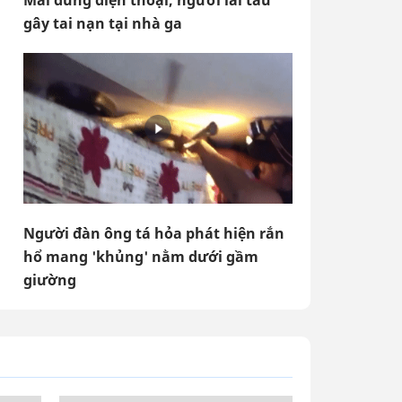
Mải dùng điện thoại, người lái tàu
gây tai nạn tại nhà ga
Người đàn ông tá hỏa phát hiện rắn
hổ mang 'khủng' nằm dưới gầm
giường