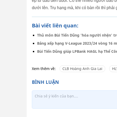
ép từ đầu đến đuôi. Có thể nhiều người bảo b
dưới lên. Trụ hạng mà, khi có bàn rồi thì phải 
Bài viết liên quan:
Thủ môn Bùi Tiến Dũng 'hóa người nhện' t
Bảng xếp hạng V-League 2023/24 vòng 16 m
Bùi Tiến Dũng giúp LPBank HAGL hạ Thể Cô
Xem thêm về:
CLB Hoàng Anh Gia Lai
HL