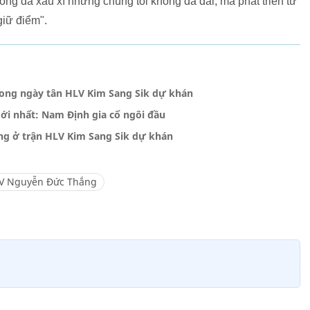
óng đá xấu xí nhưng chúng tôi không đá dài, mà phát triển từ
giữ điểm".
rong ngày tân HLV Kim Sang Sik dự khán
ới nhất: Nam Định gia cố ngôi đầu
ng ở trận HLV Kim Sang Sik dự khán
V Nguyễn Đức Thắng