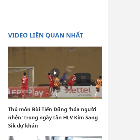
VIDEO LIÊN QUAN NHẤT
Thủ môn Bùi Tiến Dũng 'hóa người
nhện' trong ngày tân HLV Kim Sang
Sik dự khán