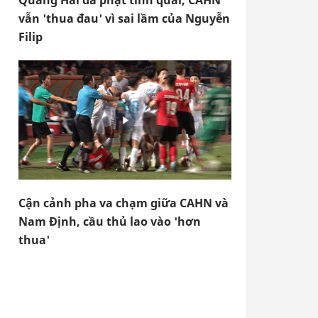
Quang Hải đá phạt tinh quái, CAHN
vẫn 'thua đau' vì sai lầm của Nguyễn
Filip
Cận cảnh pha va chạm giữa CAHN và
Nam Định, cầu thủ lao vào 'hơn
thua'