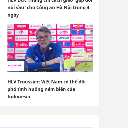
HLV Đức Thắng chỉ cách gieo 'gấp đôi
nỗi sầu' cho Công an Hà Nội trong 4
ngày
HLV Troussier: Việt Nam có thể đối
phó tình huống ném biên của
Indonesia