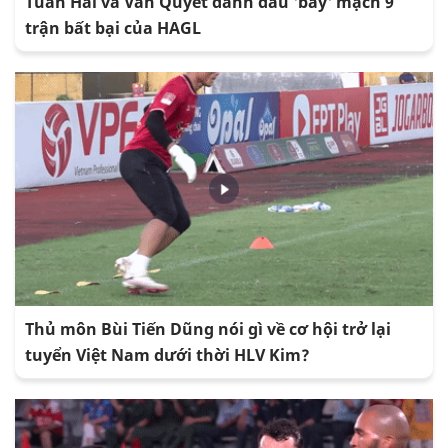
Tuấn Hải và Văn Quyết đánh đầu 'bay' mạch 9
trận bất bại của HAGL
Thủ môn Bùi Tiến Dũng nói gì về cơ hội trở lại
tuyển Việt Nam dưới thời HLV Kim?