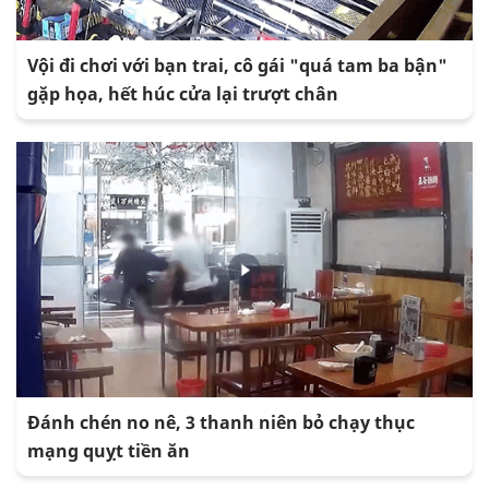
Vội đi chơi với bạn trai, cô gái "quá tam ba bận"
gặp họa, hết húc cửa lại trượt chân
Đánh chén no nê, 3 thanh niên bỏ chạy thục
mạng quỵt tiền ăn