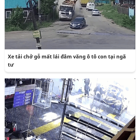
Xe tải chở gỗ mất lái đâm văng ô tô con tại ngã
tư