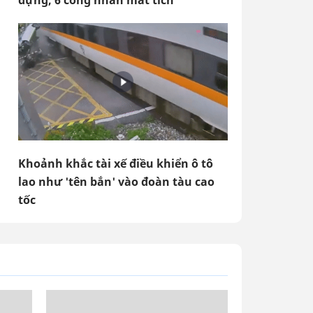
dựng, 6 công nhân mất tích
Khoảnh khắc tài xế điều khiển ô tô
lao như 'tên bắn' vào đoàn tàu cao
tốc