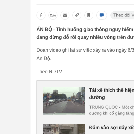
ẤN ĐỘ - Tình huống giao thông nguy hiểm kh
đang dừng đỗ rồi quay nhiều vòng trên đ
Đoạn video ghi lại sự việc xảy ra vào ngày 6/
Ấn Độ.
Theo NDTV
Tài xế thích thể hi
đường
TRUNG QUỐC - Một chiế
đường khi cố gắng tăng 
Đâm vào sợi dây xí