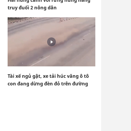
Hãi hùng cảnh voi rừng hung hăng
truy đuổi 2 nông dân
Tài xế ngủ gật, xe tải húc văng ô tô
con đang dừng đèn đỏ trên đường