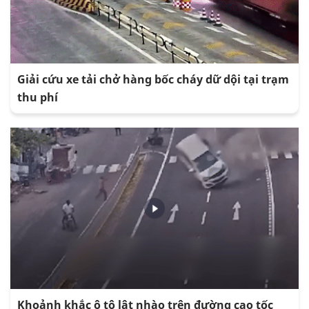
Giải cứu xe tải chở hàng bốc cháy dữ dội tại trạm
thu phí
Khoảnh khắc ô tô lật nhào trên đường cao tốc