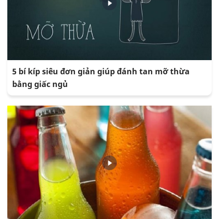
5 bí kíp siêu đơn giản giúp đánh tan mỡ thừa
bằng giấc ngủ