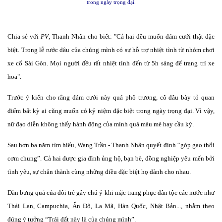
trong ngày trọng đại.
Chia sẻ với
PV
, Thanh Nhân cho biết: "Cả hai đều muốn đám cưới thật đặc
biệt. Trong lễ rước dâu của chúng mình có sự hỗ trợ nhiệt tình từ nhóm chơi
xe cổ Sài Gòn. Mọi người đều rất nhiệt tình đến từ 5h sáng để trang trí xe
hoa".
Trước ý kiến cho rằng đám cưới này quá phô trương, cô dâu bày tỏ quan
điểm bất kỳ ai cũng muốn có kỷ niệm đặc biệt trong ngày trọng đại. Vì vậy,
nữ đạo diễn không thấy hành động của mình quá màu mè hay cầu kỳ.
Sau hơn ba năm tìm hiểu, Wang Trần - Thanh Nhân quyết định “góp gạo thổi
cơm chung”. Cả hai được gia đình ủng hộ, bạn bè, đồng nghiệp yêu mến bởi
tình yêu, sự chân thành cùng những điều đặc biệt họ dành cho nhau.
Dàn bưng quả của đôi trẻ gây chú ý khi mặc trang phục dân tộc các nước như
Thái Lan, Campuchia, Ấn Độ, La Mã, Hàn Quốc, Nhật Bản..., nhằm theo
đúng ý tưởng “Trái đất này là của chúng mình”.