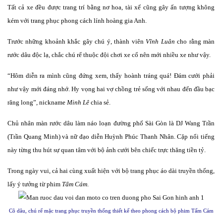
Tất cả xe đều được trang trí bằng nơ hoa, tài xế cũng gây ấn tượng không
kém với trang phục phong cách lính hoàng gia Anh.
Trước những khoảnh khắc gây chú ý, thành viên
Vĩnh Luân
cho rằng màn
rước dâu độc lạ, chắc chú rể thuộc đội chơi xe cổ nên mới nhiều xe như vậy.
“Hôm diễn ra mình cũng đứng xem, thấy hoành tráng quá! Đám cưới phải
như vậy mới đáng nhớ. Hy vọng hai vợ chồng trẻ sống với nhau đến đầu bạc
răng long”, nickname
Minh Lê
chia sẻ.
Chủ nhân màn rước dâu làm náo loạn đường phố Sài Gòn là DJ Wang Trần
(Trần Quang Minh) và nữ đạo diễn Huỳnh Phúc Thanh Nhân. Cặp nổi tiếng
này từng thu hút sự quan tâm với bộ ảnh cưới bên chiếc trực thăng tiền tỷ.
Trong ngày vui, cả hai cùng xuất hiện với bộ trang phục áo dài truyền thống,
lấy ý tưởng từ phim
Tấm Cám
.
Cô dâu, chú rể mặc trang phục truyền thống thiết kế theo phong cách bộ phim Tấm Cám