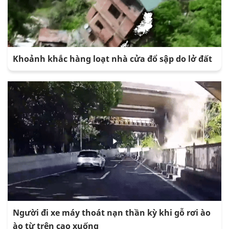
Khoảnh khắc hàng loạt nhà cửa đổ sập do lở đất
Người đi xe máy thoát nạn thần kỳ khi gỗ rơi ào
ào từ trên cao xuống