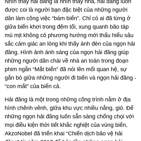
Nhìn thấy hải đăng là nhìn thấy nhà, hải đăng luôn
được coi là người bạn đặc biệt của những người
dân làm công việc “bám biển”. Chỉ có ai đã từng ở
giữa biển khơi trong đêm tối, xung quanh bão táp
mù mịt không có phương hướng mới thấu hiểu sâu
sắc cảm giác an lòng khi thấy ánh đèn của ngọn hải
đăng. Hình ảnh ánh sáng của ngọn hải đăng giúp
những người dân chài về nhà an toàn trong đoạn
phim ngắn “Mắt biển” đã nói lên mối quan hệ, sự
gắn bó giữa những người đi biển và ngọn hải đăng -
“con mắt” của biển cả.
Hải đăng là một trong những công trình nằm ở địa
hình chênh vênh, giữa khu vực nhiều nắng, gió. Để
những ngọn hải đăng luôn sẵn sàng chống chọi với
mọi điều kiện thời tiết khắc nghiệt của vùng biển,
AkzoNobel đã triển khai “Chiến dịch bảo vệ hải