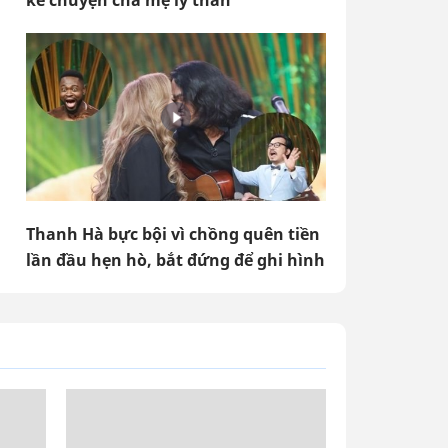
kể chuyện cha mẹ ly thân
Thanh Hà bực bội vì chồng quên tiền
lần đầu hẹn hò, bắt đứng để ghi hình