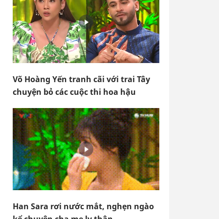
Võ Hoàng Yến tranh cãi với trai Tây
chuyện bỏ các cuộc thi hoa hậu
Han Sara rơi nước mắt, nghẹn ngào