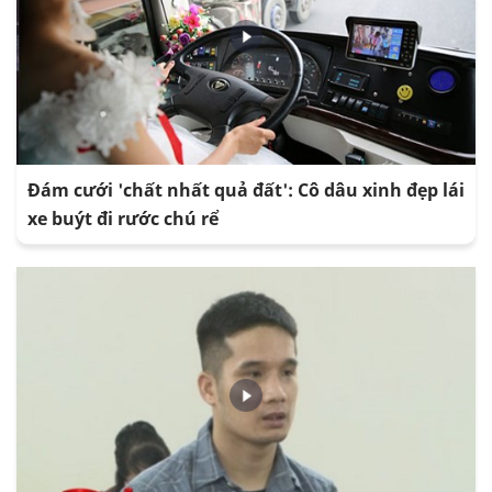
Đám cưới 'chất nhất quả đất': Cô dâu xinh đẹp lái
xe buýt đi rước chú rể