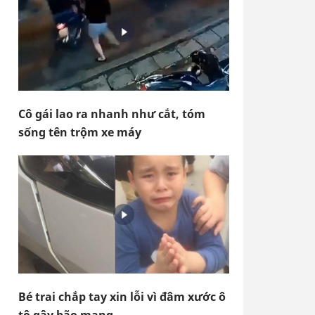
Cô gái lao ra nhanh như cắt, tóm
sống tên trộm xe máy
Bé trai chắp tay xin lỗi vì đâm xước ô