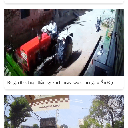
Bé gái thoát nạn thần kỳ khi bị máy kéo đâm ngã ở Ấn Độ