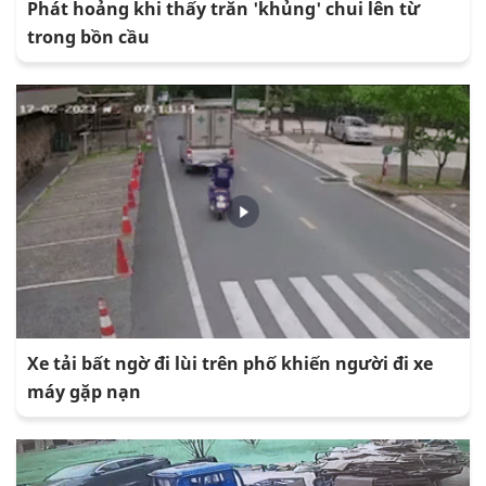
Phát hoảng khi thấy trăn 'khủng' chui lên từ
trong bồn cầu
Xe tải bất ngờ đi lùi trên phố khiến người đi xe
máy gặp nạn