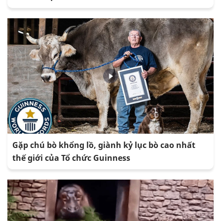
Gặp chú bò khổng lồ, giành kỷ lục bò cao nhất
thế giới của Tổ chức Guinness