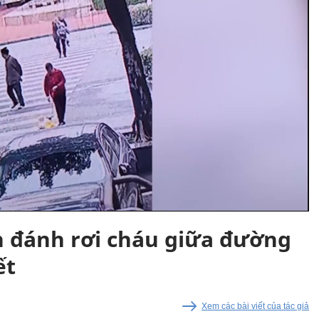
n đánh rơi cháu giữa đường
ết
Xem các bài viết của tác giả