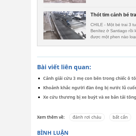
Thót tim cảnh bé tra
CHILE - Một bé trai 3 t
Benítez ở Santiago rồi
được một phen nào loạ
Bài viết liên quan:
Cảnh giải cứu 3 mẹ con bên trong chiếc ô 
Khoảnh khắc người đàn ông bị nước lũ cuốn 
Xe cứu thương bị xe buýt và xe bản tải tông 
Xem thêm về:
đánh rơi cháu
bất cẩn