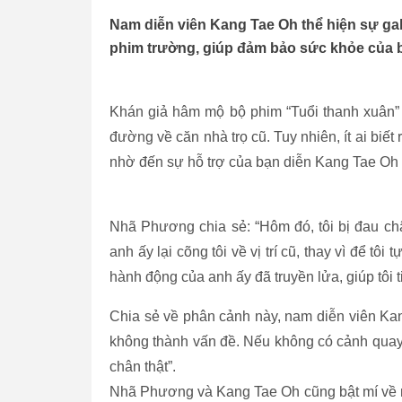
Nam diễn viên Kang Tae Oh thể hiện sự ga
phim trường, giúp đảm bảo sức khỏe của b
Khán giả hâm mộ bộ phim “Tuổi thanh xuân”
đường về căn nhà trọ cũ. Tuy nhiên, ít ai biế
nhờ đến sự hỗ trợ của bạn diễn Kang Tae Oh t
Nhã Phương chia sẻ: “Hôm đó, tôi bị đau châ
anh ấy lại cõng tôi về vị trí cũ, thay vì để t
hành động của anh ấy đã truyền lửa, giúp tôi t
Chia sẻ về phân cảnh này, nam diễn viên Kan
không thành vấn đề. Nếu không có cảnh quay
chân thật”.
Nhã Phương và Kang Tae Oh cũng bật mí về n