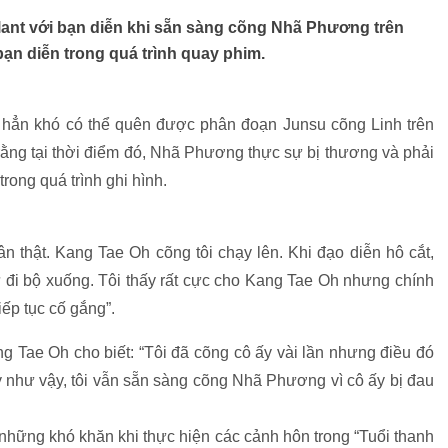
lant với bạn diễn khi sẵn sàng cõng Nhã Phương trên
ạn diễn trong quá trình quay phim.
 hẳn khó có thể quên được phân đoạn Junsu cõng Linh trên
t rằng tại thời điểm đó, Nhã Phương thực sự bị thương và phải
rong quá trình ghi hình.
n thật. Kang Tae Oh cõng tôi chạy lên. Khi đạo diễn hô cắt,
ôi tự đi bộ xuống. Tôi thấy rất cực cho Kang Tae Oh nhưng chính
iếp tục cố gắng”.
g Tae Oh cho biết: “Tôi đã cõng cô ấy vài lần nhưng điều đó
 như vậy, tôi vẫn sẵn sàng cõng Nhã Phương vì cô ấy bị đau
hững khó khăn khi thực hiện các cảnh hôn trong “Tuổi thanh