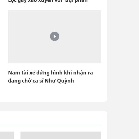
Lộc gây xao xuyến với 'Bụi phấn'
Nam tài xế đứng hình khi nhận ra
đang chở ca sĩ Như Quỳnh