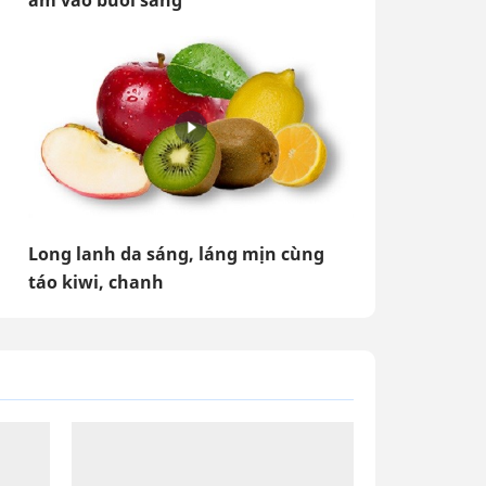
ấm vào buổi sáng
Long lanh da sáng, láng mịn cùng
táo kiwi, chanh