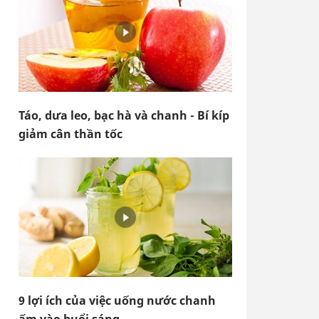
Táo, dưa leo, bạc hà và chanh - Bí kíp
giảm cân thần tốc
9 lợi ích của việc uống nước chanh