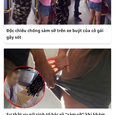
Độc chiêu chống sàm sỡ trên xe buýt của cô gái
gây sốt
Sự thật vụ nữ sinh tố bác sỹ “sàm sỡ” khi khám