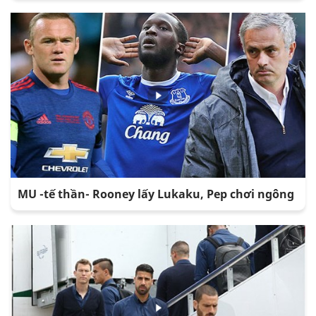
MU -tế thần- Rooney lấy Lukaku, Pep chơi ngông