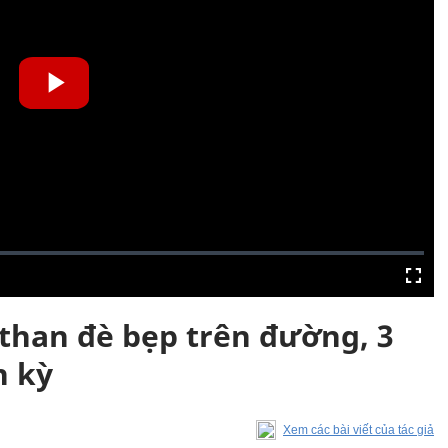
ở than đè bẹp trên đường, 3
n kỳ
Xem các bài viết của tác giả