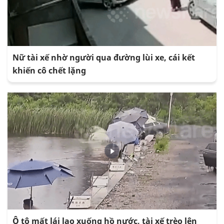
Nữ tài xế nhờ người qua đường lùi xe, cái kết
khiến cô chết lặng
Ô tô mất lái lao xuống hồ nước, tài xế trèo lên