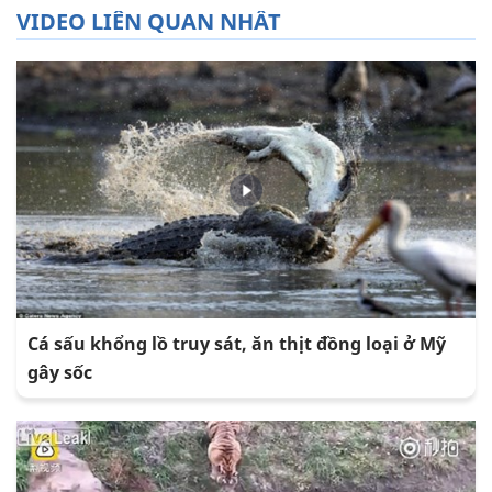
VIDEO LIÊN QUAN NHẤT
Cá sấu khổng lồ truy sát, ăn thịt đồng loại ở Mỹ
gây sốc