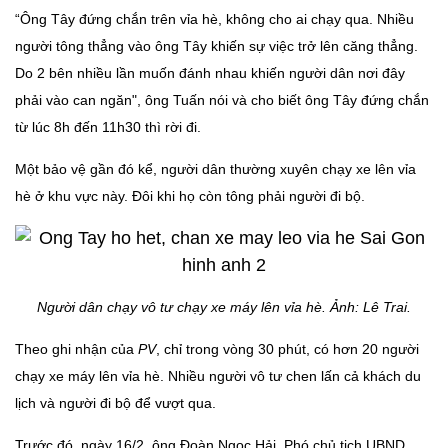
“Ông Tây đứng chắn trên vỉa hè, không cho ai chạy qua. Nhiều
người tông thẳng vào ông Tây khiến sự việc trở lên căng thẳng.
Do 2 bên nhiều lần muốn đánh nhau khiến người dân nơi đây
phải vào can ngăn", ông Tuấn nói và cho biết ông Tây đứng chắn
từ lúc 8h đến 11h30 thì rời đi.
Một bảo vệ gần đó kể, người dân thường xuyên chạy xe lên vỉa
hè ở khu vực này. Đôi khi họ còn tông phải người đi bộ.
Người dân chạy vô tư chạy xe máy lên vỉa hè. Ảnh: Lê Trai.
Theo ghi nhận của
PV
, chỉ trong vòng 30 phút, có hơn 20 người
chạy xe máy lên vỉa hè. Nhiều người vô tư chen lấn cả khách du
lịch và người đi bộ để vượt qua.
Trước đó, ngày 16/2, ông Đoàn Ngọc Hải, Phó chủ tịch UBND