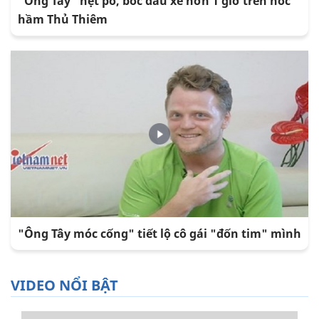
"Ông Tây" nẹt pô, bốc đầu xe hơn 1 giờ trên nóc
hầm Thủ Thiêm
"Ông Tây móc cống" tiết lộ cô gái "đốn tim" mình
VIDEO NỔI BẬT